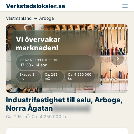
Verkstadslokaler.se
Västmanland
Arboga
Vi övervakar
marknaden!
SENAST UPPDATERAD
17:33 • 14 apr.
Skapad 3
Ca. 295
Ca. 4 250 000
mo
m2
kr.
Industrifastighet till salu, Arboga,
Norra Ågatan
[xxxxxxxx]
2
Ca. 295 m
Ca. 4 250 000 kr.