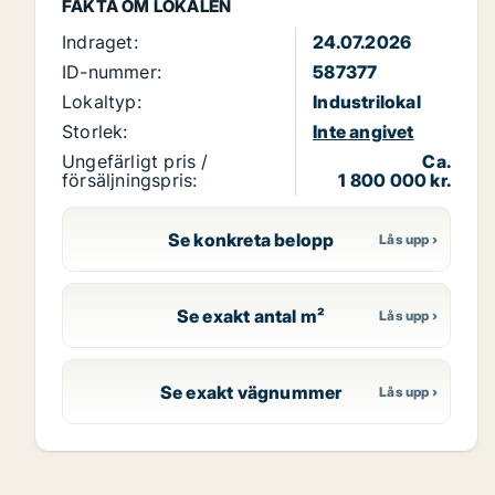
FAKTA OM LOKALEN
Indraget:
24.07.2026
ID-nummer:
587377
Lokaltyp:
Industrilokal
Storlek:
Inte angivet
Ungefärligt pris /
Ca.
försäljningspris:
1 800 000 kr.
Se konkreta belopp
Se exakt antal m²
Se exakt vägnummer