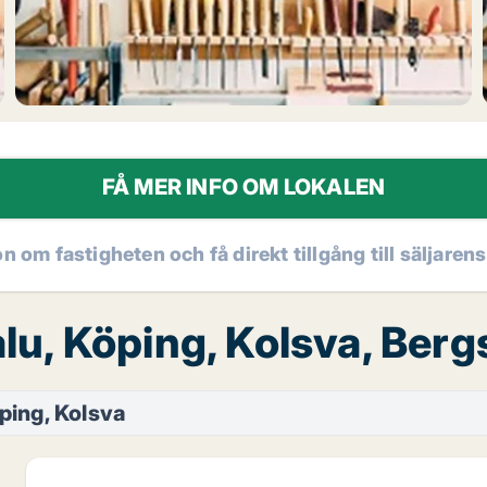
FÅ MER INFO OM LOKALEN
on om fastigheten och få direkt tillgång till säljaren
 salu, Köping, Kolsva, Be
ping, Kolsva