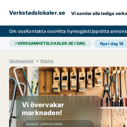
Verkstadslokaler.se
Vi samlar alla lediga ver
Om oss
Kontakta oss
Hitta hyresgäst
Upprätta annon
VERKSAMHETSLOKALER.SE I DAG;
Nya i dag
18
Västmanland
Köping
Vi övervakar
marknaden!
SENAST UPPDATERAD