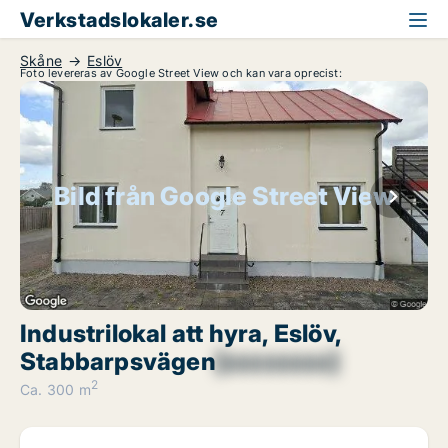
Verkstadslokaler.se
Skåne
Eslöv
Foto levereras av Google Street View och kan vara oprecist:
Bild från Google Street View
Industrilokal att hyra, Eslöv,
Stabbarpsvägen
[xxxxxxxx]
2
Ca. 300 m