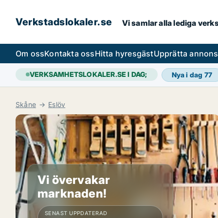
Verkstadslokaler.se
Vi samlar alla lediga ver
Om oss
Kontakta oss
Hitta hyresgäst
Upprätta annon
VERKSAMHETSLOKALER.SE I DAG;
Nya i dag
77
Skåne
Eslöv
Vi övervakar
marknaden!
SENAST UPPDATERAD