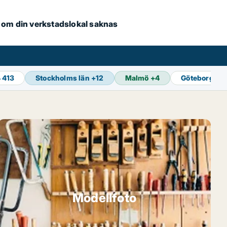
se om din verkstadslokal saknas
 413
Stockholms län
+
12
Malmö
+
4
Göteborg
+
1
Modellfoto