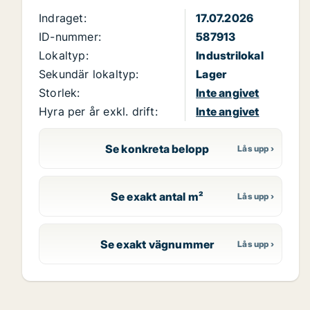
Indraget:
17.07.2026
ID-nummer:
587913
Lokaltyp:
Industrilokal
Sekundär lokaltyp:
Lager
Storlek:
Inte angivet
Hyra per år exkl. drift:
Inte angivet
Se konkreta belopp
Se exakt antal m²
Se exakt vägnummer