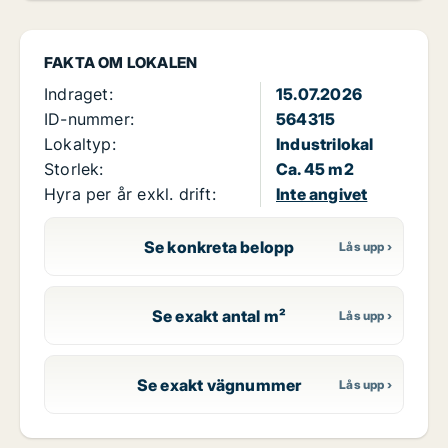
FAKTA OM LOKALEN
Indraget:
15.07.2026
ID-nummer:
564315
Lokaltyp:
Industrilokal
Storlek:
Ca. 45 m2
Hyra per år exkl. drift:
Inte angivet
Se konkreta belopp
Se exakt antal m²
Se exakt vägnummer