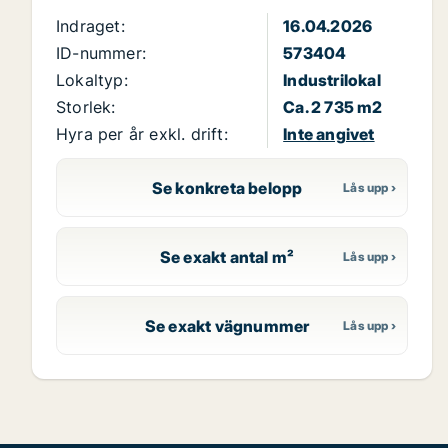
Indraget:
16.04.2026
ID-nummer:
573404
Lokaltyp:
Industrilokal
Storlek:
Ca. 2 735 m2
Hyra per år exkl. drift:
Inte angivet
Se konkreta belopp
Se exakt antal m²
Se exakt vägnummer