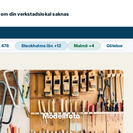
se om din verkstadslokal saknas
4 478
Stockholms län
+
12
Malmö
+
4
Göteborg
+
1
Modellfoto