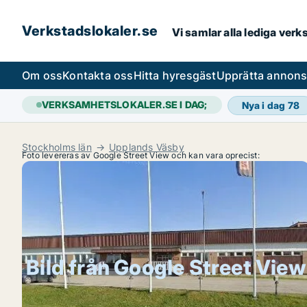
Verkstadslokaler.se
Vi samlar alla lediga ver
Om oss
Kontakta oss
Hitta hyresgäst
Upprätta annon
VERKSAMHETSLOKALER.SE I DAG;
Nya i dag
78
Stockholms län
Upplands Väsby
Foto levereras av Google Street View och kan vara oprecist:
Bild från Google Street View