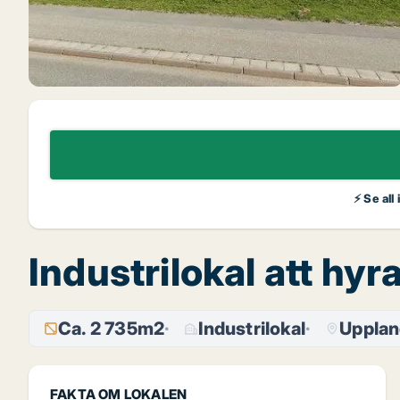
⚡ Se all
Industrilokal att hy
Ca. 2 735m2
Industrilokal
Upplan
FAKTA OM LOKALEN