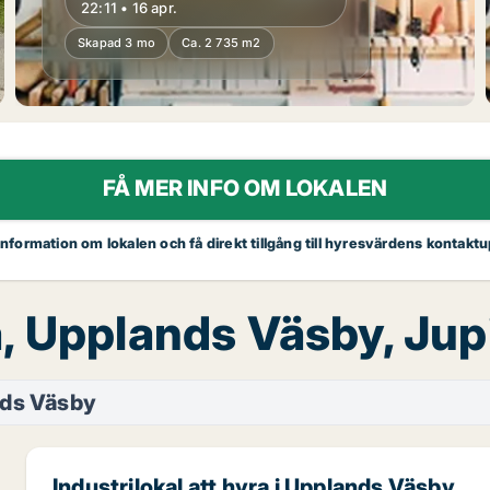
22:11 • 16 apr.
Skapad 3 mo
Ca. 2 735 m2
FÅ MER INFO OM LOKALEN
 information om lokalen och få direkt tillgång till hyresvärdens kontaktu
ra, Upplands Väsby, Ju
ds Väsby
Industrilokal att hyra i Upplands Väsby