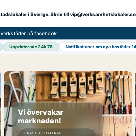
kstadslokaler i Sverige. Skriv till vip@verksamhetslokaler.
s
Verkstäder på facebook
Uppdaterade 24h
78
Notifikationer om nya bostäder
1
Vi övervakar
marknaden!
SENAST UPPDATERAD