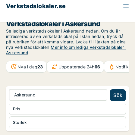
Verkstadslokaler.se
Örebro län
Askersund
Verkstadslokaler i Askersund
Se lediga verkstadslokaler i Askersund nedan. Om du är
intresserad av en verkstadslokal på listan nedan, tryck då
på rubriken för att komma vidare. Lycka till i jakten på dina
nya verkstadslokaler!
Mer info om lediga verkstadslokaler i
Askersund
.
Nya i dag
23
Uppdaterade 24h
66
Notifikat
Askersund
Sök
Pris
Storlek