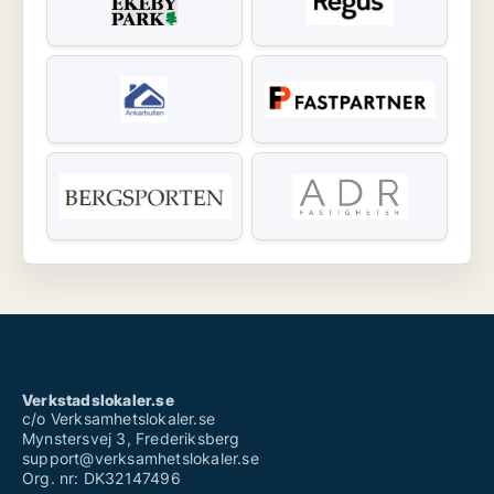
Verkstadslokaler.se
c/o Verksamhetslokaler.se
Mynstersvej 3, Frederiksberg
support@verksamhetslokaler.se
Org. nr: DK32147496