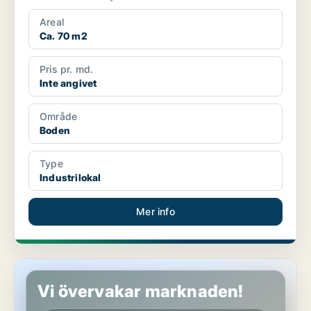
Areal
Ca. 70 m2
Pris pr. md.
Inte angivet
Område
Boden
Type
Industrilokal
Mer info
Industrilokal i Boden
Vi övervakar marknaden!