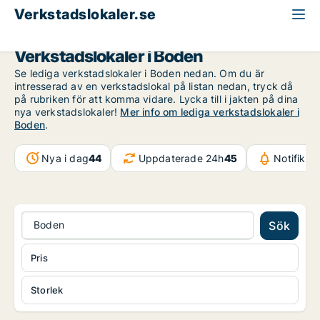
Verkstadslokaler.se
Norrbotten
Boden
Verkstadslokaler i Boden
Se lediga verkstadslokaler i Boden nedan. Om du är
intresserad av en verkstadslokal på listan nedan, tryck då
på rubriken för att komma vidare. Lycka till i jakten på dina
nya verkstadslokaler!
Mer info om lediga verkstadslokaler i
Boden
.
Nya i dag
44
Uppdaterade 24h
45
Notifikat
Boden
Sök
Pris
Storlek