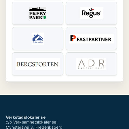
Verkstadslokaler.se
c/o Verksamhetslokaler.se
Mynstersvej 3, Frederiksberg