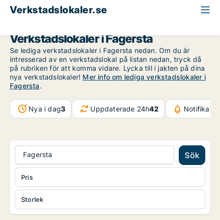
Verkstadslokaler.se
Västmanland
Fagersta
Verkstadslokaler i Fagersta
Se lediga verkstadslokaler i Fagersta nedan. Om du är
intresserad av en verkstadslokal på listan nedan, tryck då
på rubriken för att komma vidare. Lycka till i jakten på dina
nya verkstadslokaler!
Mer info om lediga verkstadslokaler i
Fagersta
.
Nya i dag
3
Uppdaterade 24h
42
Notifikati
Fagersta
Sök
Pris
Storlek