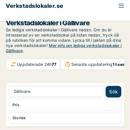
Verkstadslokaler.se
Norrbotten
Gällivare
Verkstadslokaler i Gällivare
Se lediga verkstadslokaler i Gällivare nedan. Om du är
intresserad av en verkstadslokal på listan nedan, tryck då
på rubriken för att komma vidare. Lycka till i jakten på dina
nya verkstadslokaler!
Mer info om lediga verkstadslokaler i
Gällivare
.
Uppdaterade 24h
77
Senaste uppdatering
1 t seda
Gällivare
Sök
Pris
Storlek