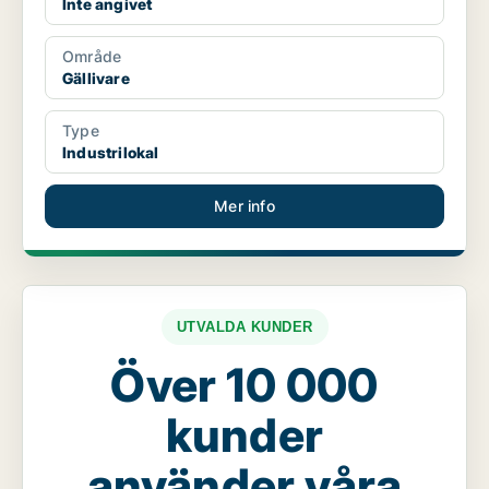
Inte angivet
Område
Gällivare
Type
Industrilokal
Mer info
UTVALDA KUNDER
Över 10 000
kunder
använder våra