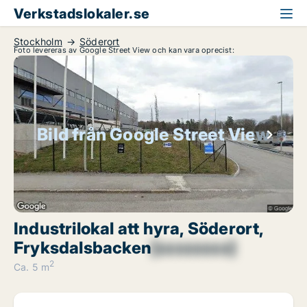
Verkstadslokaler.se
Stockholm
Söderort
Foto levereras av Google Street View och kan vara oprecist:
Bild från Google Street View
Industrilokal att hyra, Söderort,
Fryksdalsbacken
[xxxxxxxx]
2
Ca. 5 m