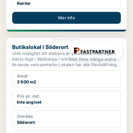
Kontor
Mer info
PLATINA
Butikslokal i Söderort
Butikslokal i Söderort
Unik möjlighet att etablera er yrkesbutik med lager i
bästa läge i Västberga.I området finns många andra
liknande verksamheter.Lokalen har alla förutsättning...
Areal
3 500 m2
Pris pr. md.
Inte angivet
Område
Söderort