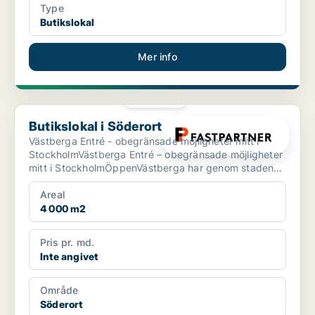
Type
Butikslokal
Mer info
PLATINA
Butikslokal i Söderort
Butikslokal i Söderort
Västberga Entré - obegränsade möjligheter mitt i
StockholmVästberga Entré – obegränsade möjligheter
mitt i StockholmÖppenVästberga har genom stadens
expansio...
Areal
4 000 m2
Pris pr. md.
Inte angivet
Område
Söderort