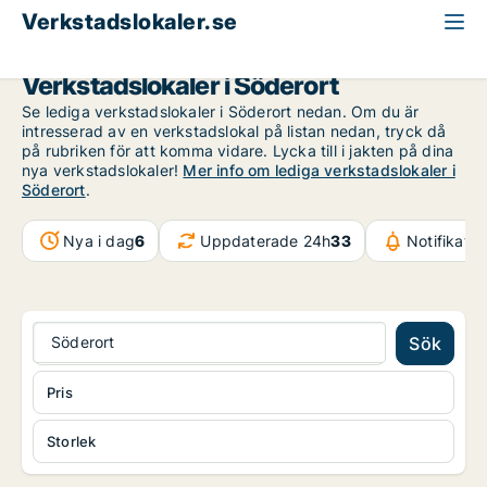
Verkstadslokaler.se
Stockholm
Söderort
Verkstadslokaler i Söderort
Se lediga verkstadslokaler i Söderort nedan. Om du är
intresserad av en verkstadslokal på listan nedan, tryck då
på rubriken för att komma vidare. Lycka till i jakten på dina
nya verkstadslokaler!
Mer info om lediga verkstadslokaler i
Söderort
.
Nya i dag
6
Uppdaterade 24h
33
Notifikati
Söderort
Sök
Pris
Storlek