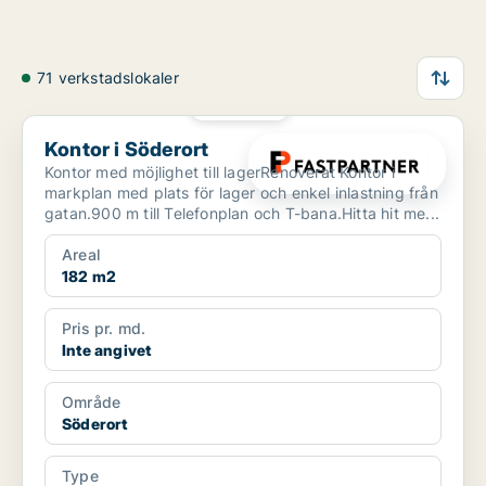
71 verkstadslokaler
PLATINA
Kontor i Söderort
Kontor i Söderort
Kontor med möjlighet till lagerRenoverat Kontor i
markplan med plats för lager och enkel inlastning från
gatan.900 m till Telefonplan och T-bana.Hitta hit me...
Areal
182 m2
Pris pr. md.
Inte angivet
Område
Söderort
Type