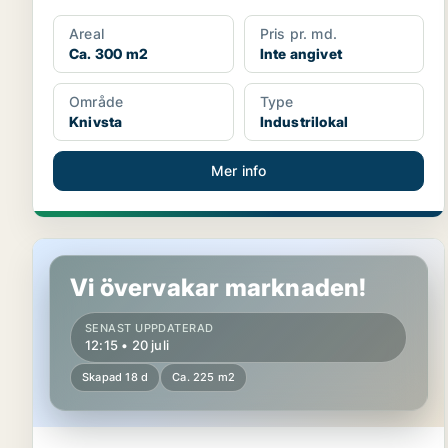
Areal
Pris pr. md.
Ca. 300 m2
Inte angivet
Område
Type
Knivsta
Industrilokal
Mer info
Industrilokal i Knivsta
Vi övervakar marknaden!
SENAST UPPDATERAD
12:15 • 20 juli
Skapad 18 d
Ca. 225 m2