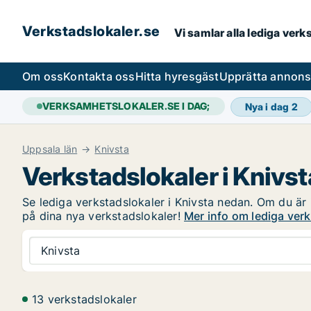
Verkstadslokaler.se
Vi samlar alla lediga ver
Om oss
Kontakta oss
Hitta hyresgäst
Upprätta annon
VERKSAMHETSLOKALER.SE I DAG;
Nya i dag
2
Uppsala län
Knivsta
Verkstadslokaler i Knivst
Se lediga verkstadslokaler i Knivsta nedan. Om du är i
på dina nya verkstadslokaler!
Mer info om lediga verk
Knivsta
13 verkstadslokaler