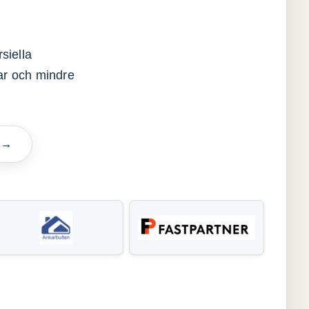
siella
gar och mindre
n →