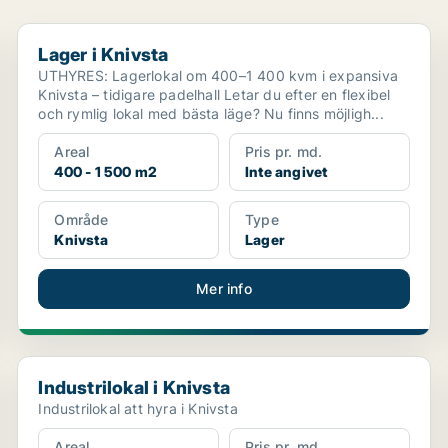
Lager i Knivsta
Lager i Knivsta
UTHYRES: Lagerlokal om 400–1 400 kvm i expansiva
Knivsta – tidigare padelhall Letar du efter en flexibel
och rymlig lokal med bästa läge? Nu finns möjligh...
Areal
Pris pr. md.
400 - 1 500 m2
Inte angivet
Område
Type
Knivsta
Lager
Mer info
Industrilokal i Knivsta
Industrilokal i Knivsta
Industrilokal att hyra i Knivsta
Areal
Pris pr. md.