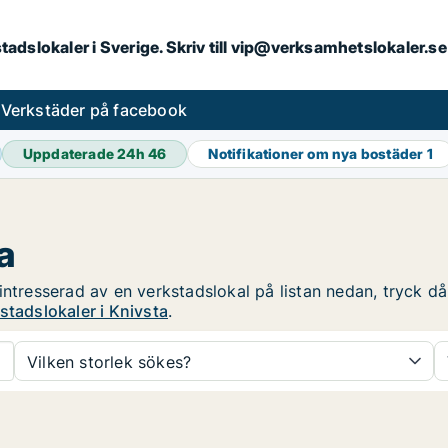
kstadslokaler i Sverige. Skriv till vip@verksamhetslokaler.
s
Verkstäder på facebook
Uppdaterade 24h
46
Notifikationer om nya bostäder
1
a
ntresserad av en verkstadslokal på listan nedan, tryck då 
stadslokaler i Knivsta
.
Vilken storlek sökes?