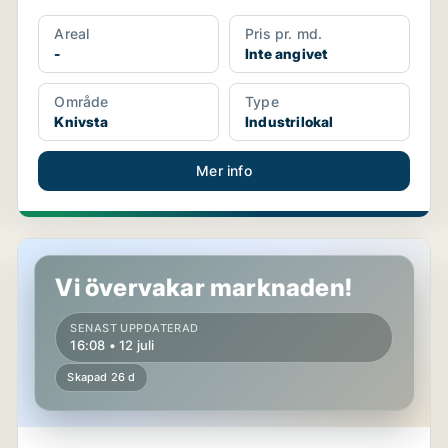
Areal
Pris pr. md.
-
Inte angivet
Område
Type
Knivsta
Industrilokal
Mer info
Butikslokal i Knivsta
Vi övervakar marknaden!
SENAST UPPDATERAD
16:08 • 12 juli
Skapad 26 d