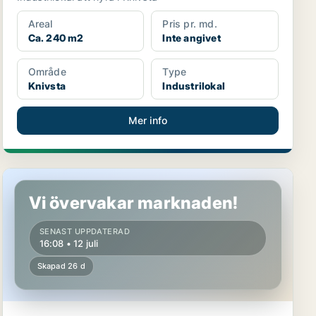
Areal
Pris pr. md.
Ca. 240 m2
Inte angivet
Område
Type
Knivsta
Industrilokal
Mer info
Butikslokal i Knivsta
Vi övervakar marknaden!
SENAST UPPDATERAD
16:08 • 12 juli
Skapad 26 d