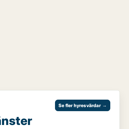
Se fler hyresvärdar
→
änster