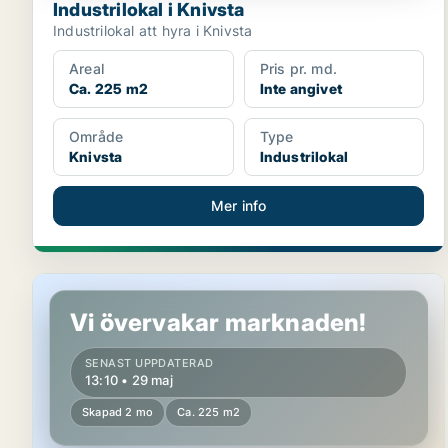
Industrilokal i Knivsta
Industrilokal att hyra i Knivsta
Areal
Pris pr. md.
Ca. 225 m2
Inte angivet
Område
Type
Knivsta
Industrilokal
Mer info
Industrilokal i Knivsta
Vi övervakar marknaden!
SENAST UPPDATERAD
13:10 • 29 maj
Skapad 2 mo
Ca. 225 m2