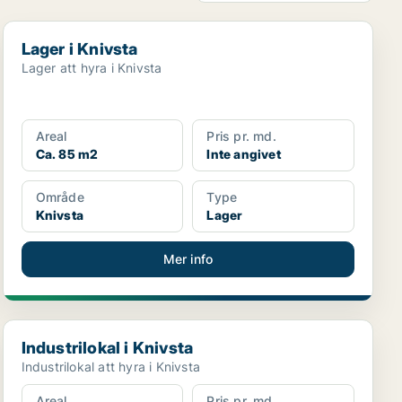
Lager i Knivsta
Lager i Knivsta
Lager att hyra i Knivsta
Areal
Pris pr. md.
Ca. 85 m2
Inte angivet
Område
Type
Knivsta
Lager
Mer info
Industrilokal i Knivsta
Industrilokal i Knivsta
Industrilokal att hyra i Knivsta
Areal
Pris pr. md.