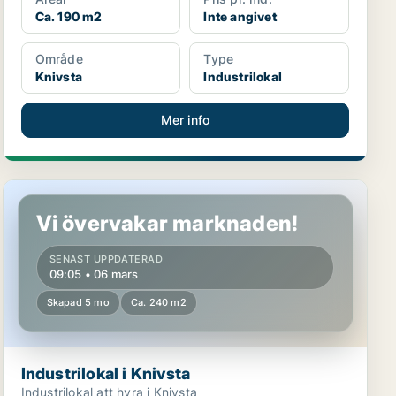
Ca. 190 m2
Inte angivet
Område
Type
Knivsta
Industrilokal
Mer info
Industrilokal i Knivsta
Vi övervakar marknaden!
SENAST UPPDATERAD
09:05 • 06 mars
Skapad 5 mo
Ca. 240 m2
Industrilokal i Knivsta
Industrilokal att hyra i Knivsta