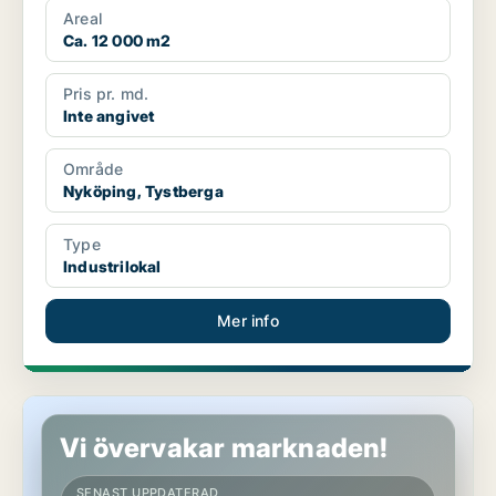
Areal
Ca. 12 000 m2
Pris pr. md.
Inte angivet
Område
Nyköping, Tystberga
Type
Industrilokal
Mer info
Industrilokal i Nyköping
Vi övervakar marknaden!
SENAST UPPDATERAD