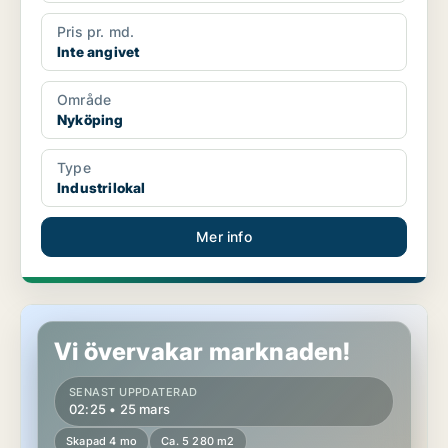
Pris pr. md.
Inte angivet
Område
Nyköping
Type
Industrilokal
Mer info
Industrilokal i Nyköping
Vi övervakar marknaden!
SENAST UPPDATERAD
02:25 • 25 mars
Skapad 4 mo
Ca. 5 280 m2