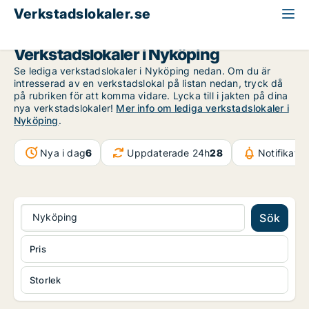
Verkstadslokaler.se
Södermanland
Nyköping
Verkstadslokaler i Nyköping
Se lediga verkstadslokaler i Nyköping nedan. Om du är
intresserad av en verkstadslokal på listan nedan, tryck då
på rubriken för att komma vidare. Lycka till i jakten på dina
nya verkstadslokaler!
Mer info om lediga verkstadslokaler i
Nyköping
.
Nya i dag
6
Uppdaterade 24h
28
Notifikati
Nyköping
Sök
Pris
Storlek