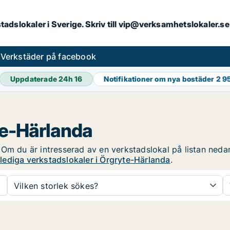
kstadslokaler i Sverige. Skriv till vip@verksamhetslokaler.
s
Verkstäder på facebook
Uppdaterade 24h
16
Notifikationer om nya bostäder
2 9
te-Härlanda
 Om du är intresserad av en verkstadslokal på listan neda
lediga verkstadslokaler i Örgryte-Härlanda
.
Vilken storlek sökes?