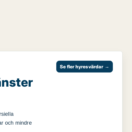
Se fler hyresvärdar
→
änster
siella
gar och mindre