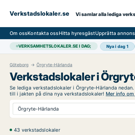
Verkstadslokaler.se
Vi samlar alla lediga ver
Om oss
Kontakta oss
Hitta hyresgäst
Upprätta annon
VERKSAMHETSLOKALER.SE I DAG;
Nya i dag
1
Göteborg
Örgryte-Härlanda
Verkstadslokaler i Örgry
Se lediga verkstadslokaler i Örgryte-Härlanda nedan.
till i jakten på dina nya verkstadslokaler!
Mer info om 
Örgryte-Härlanda
43 verkstadslokaler