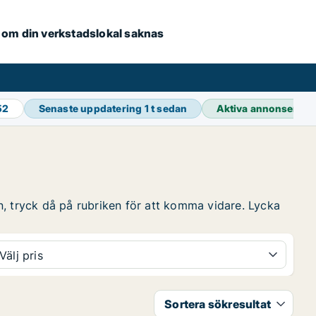
se om din verkstadslokal saknas
52
Senaste uppdatering
1 t sedan
Aktiva annonser
38
n, tryck då på rubriken för att komma vidare. Lycka
Välj pris
Sortera sökresultat