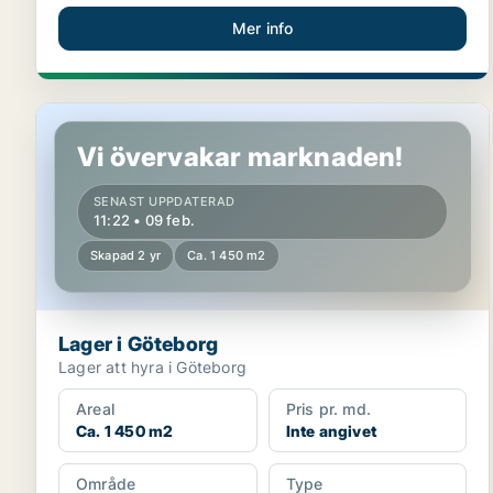
Mer info
Lager i Göteborg
Vi övervakar marknaden!
SENAST UPPDATERAD
11:22 • 09 feb.
Skapad 2 yr
Ca. 1 450 m2
Lager i Göteborg
Lager att hyra i Göteborg
Areal
Pris pr. md.
Ca. 1 450 m2
Inte angivet
Område
Type