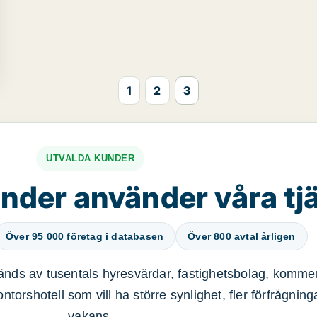
1
2
3
UTVALDA KUNDER
nder använder våra tj
Över 95 000 företag i databasen
Över 800 avtal årligen
nds av tusentals hyresvärdar, fastighetsbolag, kommer
ntorshotell som vill ha större synlighet, fler förfrågnin
vakans.