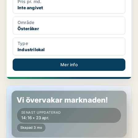
Pris pr. md.
Inte angivet
Område
Österåker
Type
Industrilokal
Mer info
Butikslokal i Österåker, Åkersberga
Vi övervakar marknaden!
SENAST UPPDATERAD
14:16 • 23 apr.
Skapad 3 mo