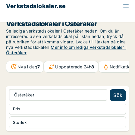
Verkstadslokaler.se
Stockholms län
Österåker
Verkstadslokaler i Österåker
Se lediga verkstadslokaler i Österåker nedan. Om du är
intresserad av en verkstadslokal på listan nedan, tryck då
på rubriken för att komma vidare. Lycka till i jakten på dina
nya verkstadslokaler!
Mer info om lediga verkstadslokaler i
Österåker
.
Nya i dag
7
Uppdaterade 24h
8
Notifikation
Österåker
Sök
Pris
Storlek