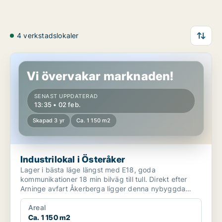
4 verkstadslokaler
Industrilokal i Österåker
Vi övervakar marknaden!
SENAST UPPDATERAD
13:35 • 02 feb.
Skapad 3 yr
Ca. 1 150 m2
Industrilokal i Österåker
Lager i bästa läge längst med E18, goda
kommunikationer 18 min bilväg till tull. Direkt efter
Arninge avfart Åkerberga ligger denna nybyggda
fastighet med 10...
Areal
Ca. 1 150 m2