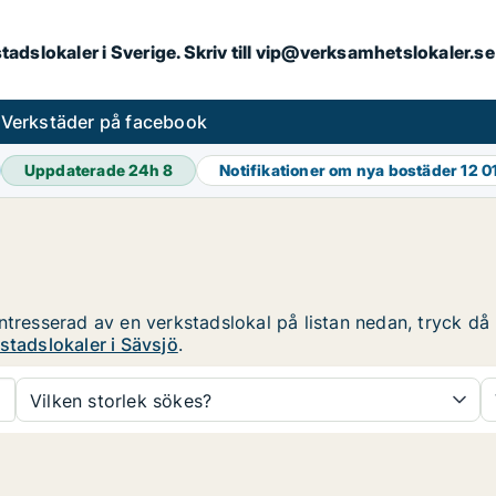
kstadslokaler i Sverige. Skriv till vip@verksamhetslokaler.
s
Verkstäder på facebook
Uppdaterade 24h
8
Notifikationer om nya bostäder
12 0
tresserad av en verkstadslokal på listan nedan, tryck då p
stadslokaler i Sävsjö
.
Vilken storlek sökes?