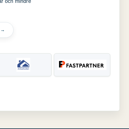
gar och mindre
n →