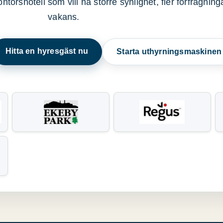
ntorshotell som vill ha större synlighet, fler förfrågnin
vakans.
Hitta en hyresgäst nu
Starta uthyrningsmaskine