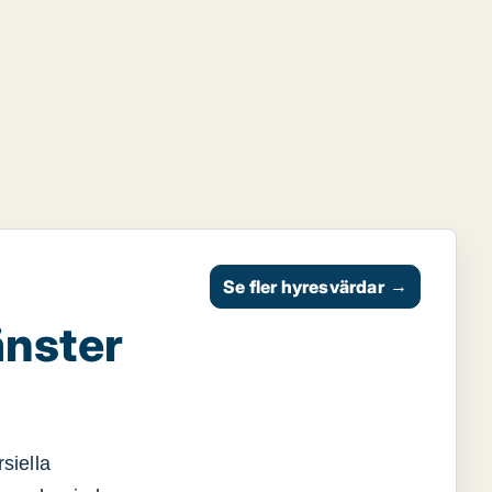
Se fler hyresvärdar
→
änster
siella