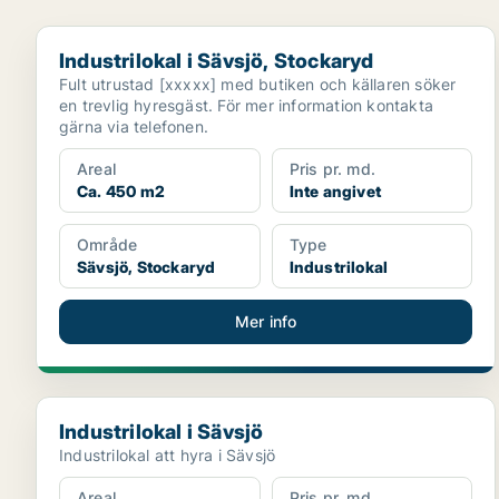
Industrilokal i Sävsjö, Stockaryd
Industrilokal i Sävsjö, Stockaryd
Fult utrustad [xxxxx] med butiken och källaren söker
en trevlig hyresgäst. För mer information kontakta
gärna via telefonen.
Areal
Pris pr. md.
Ca. 450 m2
Inte angivet
Område
Type
Sävsjö, Stockaryd
Industrilokal
Mer info
Industrilokal i Sävsjö
Industrilokal i Sävsjö
Industrilokal att hyra i Sävsjö
Areal
Pris pr. md.