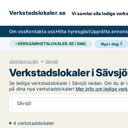
Verkstadslokaler.se
Vi samlar alla lediga ver
Om oss
Kontakta oss
Hitta hyresgäst
Upprätta annon
VERKSAMHETSLOKALER.SE I DAG;
Nya i dag
7
Jönköpings län
Sävsjö
Verkstadslokaler i Sävsjö
Se lediga verkstadslokaler i Sävsjö nedan. Om du är in
på dina nya verkstadslokaler!
Mer info om lediga verk
Sävsjö
4 verkstadslokaler