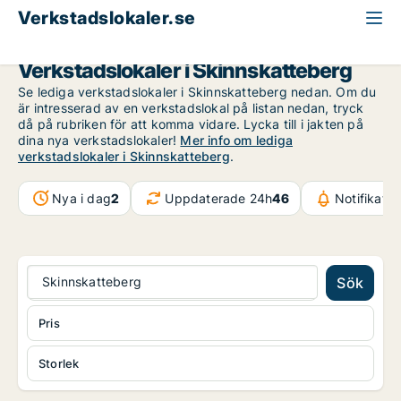
Verkstadslokaler.se
Västmanland
Skinnskatteberg
Verkstadslokaler i Skinnskatteberg
Se lediga verkstadslokaler i Skinnskatteberg nedan. Om du
är intresserad av en verkstadslokal på listan nedan, tryck
då på rubriken för att komma vidare. Lycka till i jakten på
dina nya verkstadslokaler!
Mer info om lediga
verkstadslokaler i Skinnskatteberg
.
Nya i dag
2
Uppdaterade 24h
46
Notifikati
Skinnskatteberg
Sök
Pris
Storlek