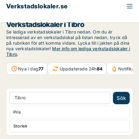
Verkstadslokaler.se
Västra Götaland
Tibro
Verkstadslokaler i Tibro
Se lediga verkstadslokaler i Tibro nedan. Om du är
intresserad av en verkstadslokal på listan nedan, tryck då
på rubriken för att komma vidare. Lycka till i jakten på dina
nya verkstadslokaler!
Mer info om lediga verkstadslokaler i
Tibro
.
Nya i dag
77
Uppdaterade 24h
84
Notifikat
Tibro
Sök
Pris
Storlek