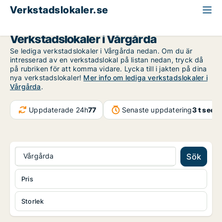
Verkstadslokaler.se
Västra Götaland
Vårgårda
Verkstadslokaler i Vårgårda
Se lediga verkstadslokaler i Vårgårda nedan. Om du är
intresserad av en verkstadslokal på listan nedan, tryck då
på rubriken för att komma vidare. Lycka till i jakten på dina
nya verkstadslokaler!
Mer info om lediga verkstadslokaler i
Vårgårda
.
Uppdaterade 24h
77
Senaste uppdatering
3 t seda
Vårgårda
Sök
Pris
Storlek