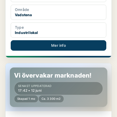
Område
Vadstena
Type
Industrilokal
Mer info
Industrifastighet i Vadstena
Vi övervakar marknaden!
SENAST UPPDATERAD
17:42 • 12 juni
Skapad 1 mo
Ca. 3 300 m2