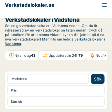
Verkstadslokaler.se
Östergötland
Vadstena
Verkstadslokaler i Vadstena
Se lediga verkstadslokaler i Vadstena nedan. Om du är
intresserad av en verkstadslokal på listan nedan, tryck då
på rubriken för att komma vidare. Lycka till i jakten på dina
nya verkstadslokaler!
Mer info om lediga verkstadslokaler i
Vadstena
.
Nya i dag
43
Uppdaterade 24h
79
Notifikat
Vadstena
Sök
Pris
Storlek