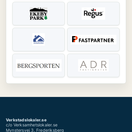
Verkstadslokaler.se
c/o Verksamhetslokaler.se
Mynstersvej 3, Frederiksberg