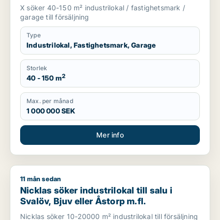
X söker 40-150 m² industrilokal / fastighetsmark /
garage till försäljning
Type
Industrilokal, Fastighetsmark, Garage
Storlek
2
40 - 150 m
Max. per månad
1 000 000 SEK
Mer info
11 mån sedan
Nicklas söker industrilokal till salu i Svalöv, Bjuv eller Åstorp 
Nicklas söker industrilokal till salu i
Svalöv, Bjuv eller Åstorp m.fl.
Nicklas söker 10-20000 m² industrilokal till försäljning