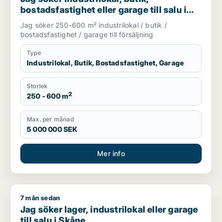
bostadsfastighet eller garage till salu i
Skåne
Jag söker 250-600 m² industrilokal / butik /
bostadsfastighet / garage till försäljning
Type
Industrilokal, Butik, Bostadsfastighet, Garage
Storlek
2
250 - 600 m
Max. per månad
5 000 000 SEK
Mer info
7 mån sedan
Jag söker lager, industrilokal eller garage till salu i Skåne
Jag söker lager, industrilokal eller garage
till salu i Skåne