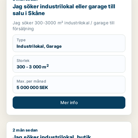
Jag söker industrilokal eller garage till
salu i Skåne
Jag söker 300-3000 m² industrilokal / garage till
försäljning
Type
Industrilokal, Garage
Storlek
2
300 - 3 000 m
Max. per månad
5 000 000 SEK
Mer info
2 mån sedan
Jag söker industrilokal, butik, bostadsfastighet eller garage t
Jag söker industrilokal, butik,