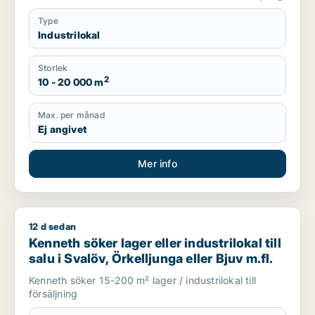
Type
Industrilokal
Storlek
2
10 - 20 000 m
Max. per månad
Ej angivet
Mer info
12 d sedan
Kenneth söker lager eller industrilokal till salu i Svalöv, Örkell
Kenneth söker lager eller industrilokal till
salu i Svalöv, Örkelljunga eller Bjuv m.fl.
Kenneth söker 15-200 m² lager / industrilokal till
försäljning