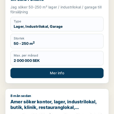
Jag söker 50-250 m² lager / industrilokal / garage till
försäljning
Type
Lager, Industrilokal, Garage
Storlek
2
50 - 250 m
Max. per månad
2 000 000 SEK
Mer info
8 mån sedan
Amer söker kontor, lager, industrilokal, butik, klinik, restaura
Amer söker kontor, lager, industrilokal,
butik, klinik, restauranglokal,
fastighetsmark, bostadsfastighet, hotell