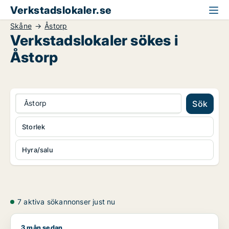
Verkstadslokaler.se
Skåne
Åstorp
Verkstadslokaler sökes i
Åstorp
Åstorp
Sök
Storlek
Hyra/salu
7 aktiva sökannonser just nu
3 mån sedan
Jag söker industrilokal eller garage till salu i Skåne