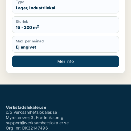
Type
Lager, Industrilokal
Storlek
2
15 - 200 m
Max. per månad
Ej angivet
Mer info
Verkstadslokaler.se
c/o Verksamhetslokaler.se
Mynstersvej 3, Frederiksberg
support@verksamhetslokaler.se
Org. nr: DK32147496