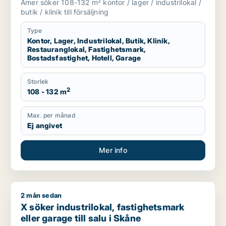
Amer söker 108-132 m² kontor / lager / industrilokal /
eller garage till salu i Svalöv, Bjuv eller
butik / klinik till försäljning
Åstorp m.fl.
Type
Kontor, Lager, Industrilokal, Butik, Klinik,
Restauranglokal, Fastighetsmark,
Bostadsfastighet, Hotell, Garage
Storlek
2
108 - 132 m
Max. per månad
Ej angivet
Mer info
2 mån sedan
X söker industrilokal, fastighetsmark eller garage till salu i 
X söker industrilokal, fastighetsmark
eller garage till salu i Skåne