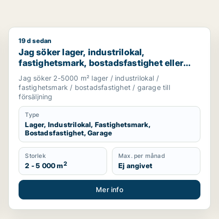
19 d sedan
nge eller Säter
Jag söker lager, industrilokal, fastighetsmark, bostads
Jag söker lager, industrilokal,
fastighetsmark, bostadsfastighet eller
garage till salu i Dalarna
Jag söker 2-5000 m² lager / industrilokal /
fastighetsmark / bostadsfastighet / garage till
försäljning
Type
Lager, Industrilokal, Fastighetsmark,
Bostadsfastighet, Garage
Storlek
Max. per månad
2
2 - 5 000 m
Ej angivet
Mer info