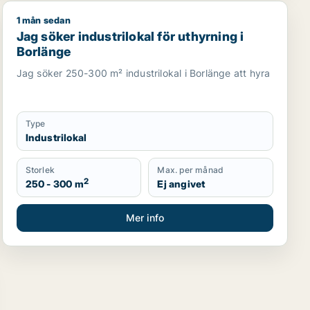
1 mån sedan
ler Hedemora
Jag söker industrilokal för uthyrning i Borlänge
Jag söker industrilokal för uthyrning i
Borlänge
Jag söker 250-300 m² industrilokal i Borlänge att hyra
Type
Industrilokal
Storlek
Max. per månad
2
250 - 300 m
Ej angivet
Mer info
i Gagnef, Falun eller Borlänge