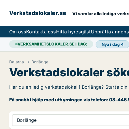
Verkstadslokaler.se
Vi samlar alla lediga ver
Om oss
Kontakta oss
Hitta hyresgäst
Upprätta annon
VERKSAMHETSLOKALER.SE I DAG;
Nya i dag
4
Dalarna
Borlänge
Verkstadslokaler söke
Har du en ledig verkstadslokal i Borlänge? Starta din
Få snabbt hjälp med uthyrningen via telefon: 08-446 8
Borlänge