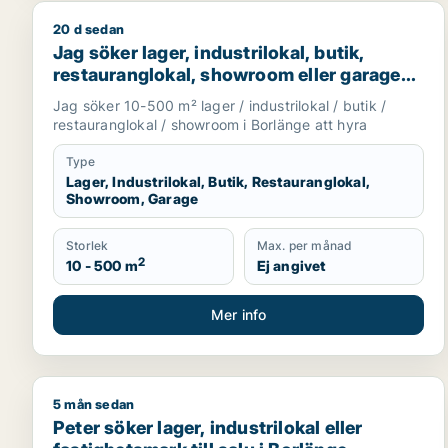
20 d sedan
Jag söker lager, industrilokal, butik, restauranglo
Jag söker lager, industrilokal, butik,
restauranglokal, showroom eller garage
för uthyrning i Borlänge
Jag söker 10-500 m² lager / industrilokal / butik /
restauranglokal / showroom i Borlänge att hyra
Type
Lager, Industrilokal, Butik, Restauranglokal,
Showroom, Garage
Storlek
Max. per månad
2
10 - 500 m
Ej angivet
Mer info
5 mån sedan
Peter söker lager, industrilokal eller fastighetsmark 
Peter söker lager, industrilokal eller