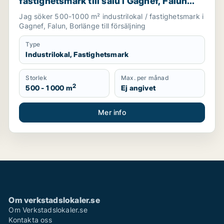
fastighetsmark till salu i Gagnef, Falun
eller Borlänge
Jag söker 500-1000 m² industrilokal / fastighetsmark i
Gagnef, Falun, Borlänge till försäljning
Type
Industrilokal, Fastighetsmark
Storlek
Max. per månad
2
500 - 1 000 m
Ej angivet
Mer info
Om verkstadslokaler.se
Om Verkstadslokaler.se
Kontakta oss