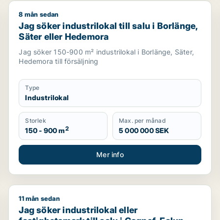
8 mån sedan
kal, showroom eller garage för uthyrning i Borlänge
Jag söker industrilokal till salu i Borlänge, Säter el
Jag söker industrilokal till salu i Borlänge,
Säter eller Hedemora
Jag söker 150-900 m² industrilokal i Borlänge, Säter,
Hedemora till försäljning
Type
Industrilokal
Storlek
Max. per månad
2
150 - 900 m
5 000 000 SEK
Mer info
11 mån sedan
till salu i Borlänge
Jag söker industrilokal eller fastighetsmark till salu 
Jag söker industrilokal eller