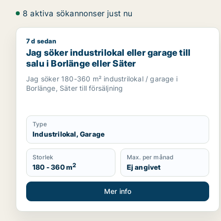
8 aktiva sökannonser just nu
7 d sedan
Jag söker industrilokal eller garage till salu i Borlä
Jag söker industrilokal eller garage till
salu i Borlänge eller Säter
Jag söker 180-360 m² industrilokal / garage i
Borlänge, Säter till försäljning
Type
Industrilokal, Garage
Storlek
Max. per månad
2
180 - 360 m
Ej angivet
Mer info