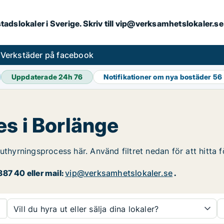
kstadslokaler i Sverige. Skriv till vip@verksamhetslokaler.
s
Verkstäder på facebook
Uppdaterade 24h
76
Notifikationer om nya bostäder
56
s i Borlänge
 uthyrningsprocess här. Använd filtret nedan för att hitta 
87 40 eller mail:
vip@verksamhetslokaler.se
.
Vill du hyra ut eller sälja dina lokaler?