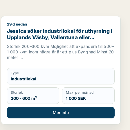
29 d sedan
fastighet eller garage till salu i Dalarna
Jessica söker industrilokal för uthyrning i Upplands Vä
Jessica söker industrilokal för uthyrning i
Upplands Väsby, Vallentuna eller
Upplands-Bro m.fl.
Storlek 200–300 kvm Möjlighet att expandera till 500–
1 000 kvm inom några år är ett plus Byggnad Minst 20
meter ...
Type
Industrilokal
Storlek
Max. per månad
2
200 - 600 m
1 000 SEK
Mer info