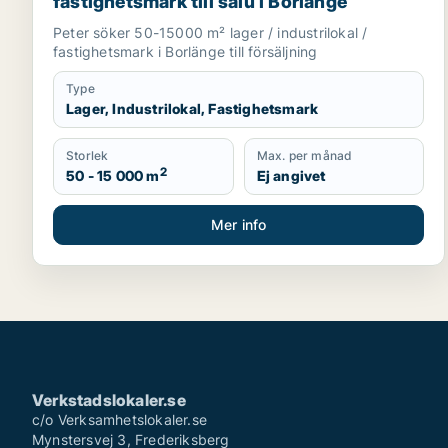
fastighetsmark till salu i Borlänge
Peter söker 50-15000 m² lager / industrilokal /
fastighetsmark i Borlänge till försäljning
Type
Lager, Industrilokal, Fastighetsmark
Storlek
Max. per månad
2
50 - 15 000 m
Ej angivet
Mer info
Verkstadslokaler.se
c/o Verksamhetslokaler.se
Mynstersvej 3, Frederiksberg