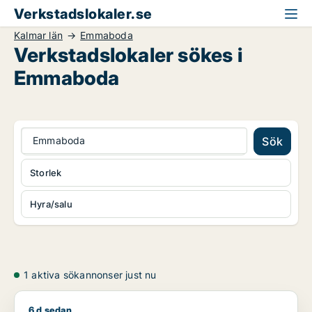
Verkstadslokaler.se
Kalmar län
Emmaboda
Verkstadslokaler sökes i
Emmaboda
Emmaboda
Sök
Storlek
Hyra/salu
1 aktiva sökannonser just nu
6 d sedan
Maksym söker industrilokal för uthyrning i Torsås, Mönsterå