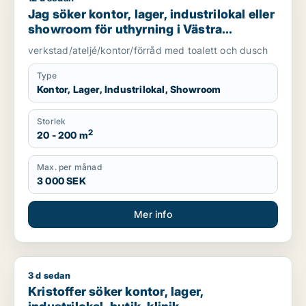
Jag söker kontor, lager, industrilokal eller
showroom för uthyrning i Västra
Götaland
verkstad/ateljé/kontor/förråd med toalett och dusch
Type
Kontor, Lager, Industrilokal, Showroom
Storlek
2
20 - 200 m
Max. per månad
3 000 SEK
Mer info
3 d sedan
Kristoffer söker kontor, lager, industrilokal, butik, klinik, res
Kristoffer söker kontor, lager,