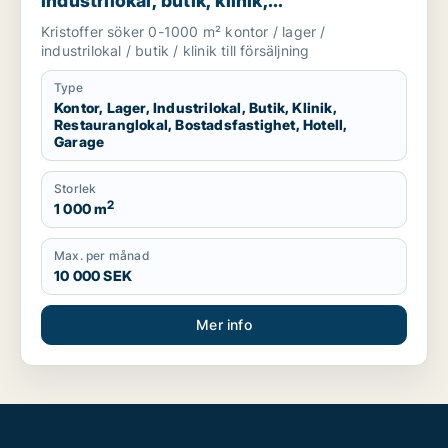
industrilokal, butik, klinik,
restauranglokal, bostadsfastighet, hotell
Kristoffer söker 0-1000 m² kontor / lager /
eller garage till salu i Sotenäs, Vårgårda
industrilokal / butik / klinik till försäljning
eller Grästorp m.fl.
Type
Kontor, Lager, Industrilokal, Butik, Klinik,
Restauranglokal, Bostadsfastighet, Hotell,
Garage
Storlek
2
1 000 m
Max. per månad
10 000 SEK
Mer info