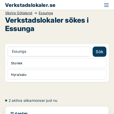
Verkstadslokaler.se
Västra Götaland
Essunga
Verkstadslokaler sökes i
Essunga
Essunga
Sök
Storlek
Hyra/salu
2 aktiva sökannonser just nu
12 d sedan
Jag söker kontor, lager, industrilokal eller showroom för uth