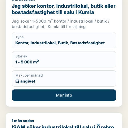
Jag söker kontor, industrilokal, butik eller
bostadsfastighet till salu i Kumla
Jag söker 1-5000 m² kontor / industrilokal / butik /
bostadsfastighet i Kumla till försäljning
Type
Kontor, Industrilokal, Butik, Bostadsfastighet
Storlek
2
1 - 5 000 m
Max. per månad
Ej angivet
Mer info
1 mån sedan
ISAM söker industrilokal till salu i Örebro län
ISAM söker industrilokal till salu i Örebro