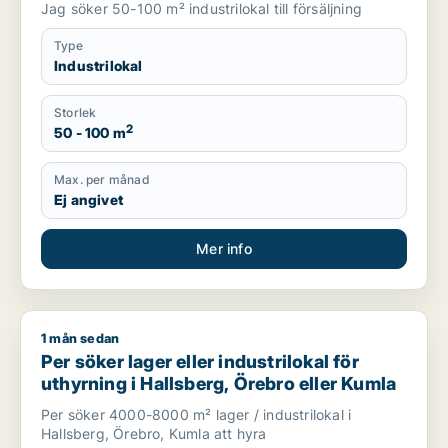
Jag söker 50-100 m² industrilokal till försäljning
Type
Industrilokal
Storlek
2
50 - 100 m
Max. per månad
Ej angivet
Mer info
1 mån sedan
Per söker lager eller industrilokal för uthyrning i Hallsberg, 
Per söker lager eller industrilokal för
uthyrning i Hallsberg, Örebro eller Kumla
Per söker 4000-8000 m² lager / industrilokal i
Hallsberg, Örebro, Kumla att hyra