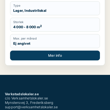
Type
Lager, Industrilokal
Storlek
2
4 000 - 8 000 m
Max. per månad
Ej angivet
Mer info
Verkstadslokaler.se
c/o Verksamhetslokaler.se
Mynstersvej 3, Frederiksberg
support@verksamhetslokaler.se