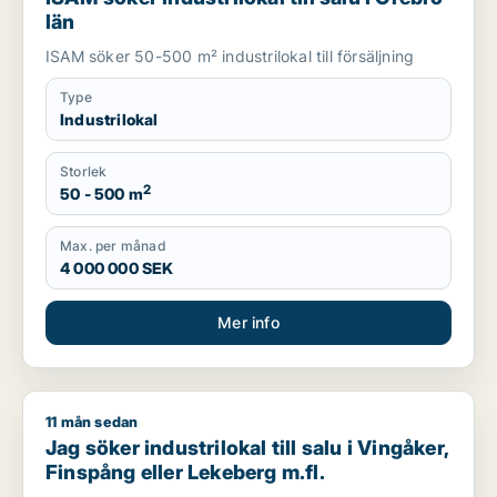
län
ISAM söker 50-500 m² industrilokal till försäljning
Type
Industrilokal
Storlek
2
50 - 500 m
Max. per månad
4 000 000 SEK
Mer info
11 mån sedan
Jag söker industrilokal till salu i Vingåker, Finspång eller Lek
Jag söker industrilokal till salu i Vingåker,
Finspång eller Lekeberg m.fl.