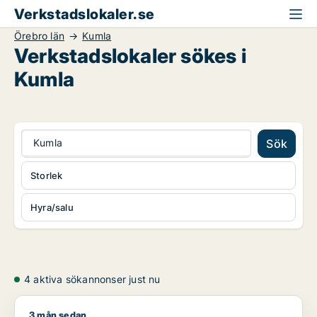
Verkstadslokaler.se
Örebro län
Kumla
Verkstadslokaler sökes i
Kumla
Kumla
Sök
Storlek
Hyra/salu
4 aktiva sökannonser just nu
3 mån sedan
Jag söker kontor, industrilokal, butik eller bostadsfastighet ti