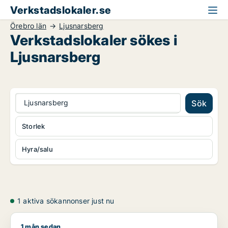
Verkstadslokaler.se
Örebro län
Ljusnarsberg
Verkstadslokaler sökes i
Ljusnarsberg
Ljusnarsberg
Sök
Storlek
Hyra/salu
1 aktiva sökannonser just nu
1 mån sedan
ISAM söker industrilokal till salu i Örebro län