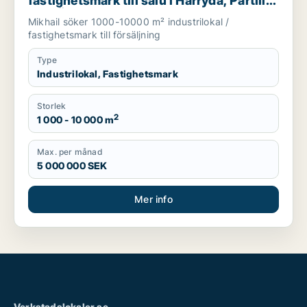
fastighetsmark till salu i Härryda, Partille
eller Öckerö m.fl.
Mikhail söker 1000-10000 m² industrilokal /
fastighetsmark till försäljning
Type
Industrilokal, Fastighetsmark
Storlek
2
1 000 - 10 000 m
Max. per månad
5 000 000 SEK
Mer info
Verkstadslokaler.se