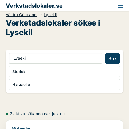
Verkstadslokaler.se
Västra Götaland
Lysekil
Verkstadslokaler sökes i
Lysekil
Lysekil
Sök
Storlek
Hyra/salu
2 aktiva sökannonser just nu
14 d sedan
Jag söker kontor, lager, industrilokal eller showroom för uth