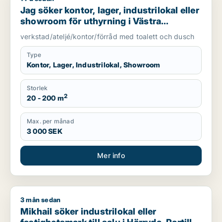
Jag söker kontor, lager, industrilokal eller
showroom för uthyrning i Västra
Götaland
verkstad/ateljé/kontor/förråd med toalett och dusch
Type
Kontor, Lager, Industrilokal, Showroom
Storlek
2
20 - 200 m
Max. per månad
3 000 SEK
Mer info
3 mån sedan
Mikhail söker industrilokal eller fastighetsmark till salu i Härr
Mikhail söker industrilokal eller