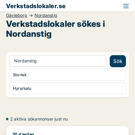
Verkstadslokaler.se
Gävleborg
Nordanstig
Verkstadslokaler sökes i
Nordanstig
Nordanstig
Sök
Storlek
Hyra/salu
2 aktiva sökannonser just nu
30 d sedan
Jessica söker industrilokal för uthyrning i Upplands Väsby, V