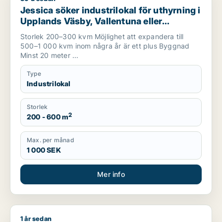
Jessica söker industrilokal för uthyrning i
Upplands Väsby, Vallentuna eller
Upplands-Bro m.fl.
Storlek 200–300 kvm Möjlighet att expandera till
500–1 000 kvm inom några år är ett plus Byggnad
Minst 20 meter ...
Type
Industrilokal
Storlek
2
200 - 600 m
Max. per månad
1 000 SEK
Mer info
1 år sedan
David söker lager, industrilokal, fastighetsmark eller bostadsf