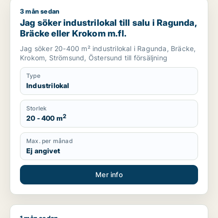
3 mån sedan
Jag söker industrilokal till salu i Ragunda, Bräcke eller Kroko
Jag söker industrilokal till salu i Ragunda,
Bräcke eller Krokom m.fl.
Jag söker 20-400 m² industrilokal i Ragunda, Bräcke,
Krokom, Strömsund, Östersund till försäljning
Type
Industrilokal
Storlek
2
20 - 400 m
Max. per månad
Ej angivet
Mer info