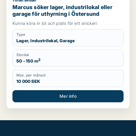
1 mån sedan
Marcus söker lager, industrilokal eller garage för uthyrning 
Marcus söker lager, industrilokal eller
garage för uthyrning i Östersund
Kunna köra in bil och plats för ett snickeri
Type
Lager, Industrilokal, Garage
Storlek
2
50 - 150 m
Max. per månad
10 000 SEK
Mer info