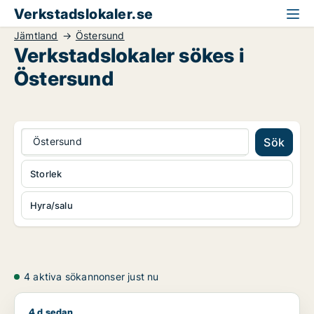
Verkstadslokaler.se
Jämtland
Östersund
Verkstadslokaler sökes i
Östersund
Östersund
Sök
Storlek
Hyra/salu
4 aktiva sökannonser just nu
4 d sedan
Jag söker kontor, lager, industrilokal, kontorsplats, restaura