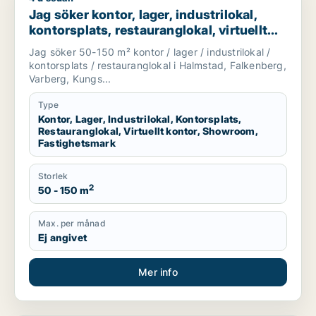
Jag söker kontor, lager, industrilokal,
kontorsplats, restauranglokal, virtuellt
kontor, showroom eller fastighetsmark
Jag söker 50-150 m² kontor / lager / industrilokal /
för uthyrning i Halmstad, Falkenberg eller
kontorsplats / restauranglokal i Halmstad, Falkenberg,
Varberg m.fl.
Varberg, Kungs...
Type
Kontor, Lager, Industrilokal, Kontorsplats,
Restauranglokal, Virtuellt kontor, Showroom,
Fastighetsmark
Storlek
2
50 - 150 m
Max. per månad
Ej angivet
Mer info