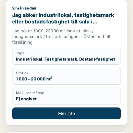
2 mån sedan
Jag söker industrilokal, fastighetsmark eller bostadsfastighet
Jag söker industrilokal, fastighetsmark
eller bostadsfastighet till salu i
Östersund
Jag söker 1000-20000 m² industrilokal /
fastighetsmark / bostadsfastighet i Östersund till
försäljning
Type
Industrilokal, Fastighetsmark, Bostadsfastighet
Storlek
2
1 000 - 20 000 m
Max. per månad
Ej angivet
Mer info