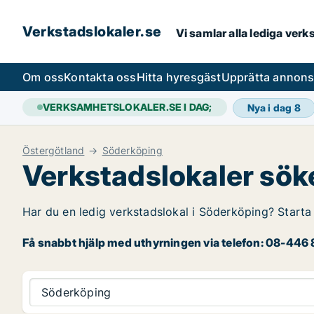
Verkstadslokaler.se
Vi samlar alla lediga ver
Om oss
Kontakta oss
Hitta hyresgäst
Upprätta annon
VERKSAMHETSLOKALER.SE I DAG;
Nya i dag
8
Östergötland
Söderköping
Verkstadslokaler sök
Har du en ledig verkstadslokal i Söderköping? Starta 
Få snabbt hjälp med uthyrningen via telefon: 08-446 8
Söderköping