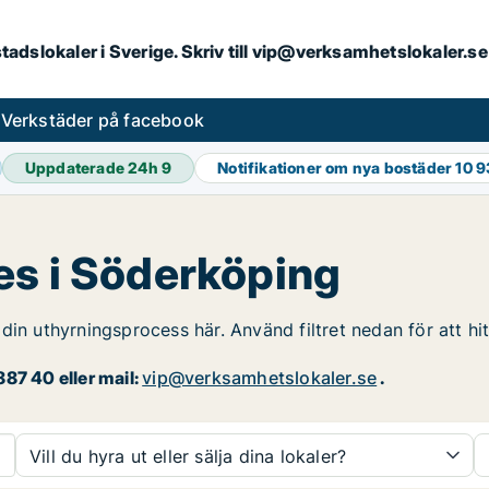
kstadslokaler i Sverige. Skriv till vip@verksamhetslokaler.
s
Verkstäder på facebook
Uppdaterade 24h
9
Notifikationer om nya bostäder
10 
es i Söderköping
din uthyrningsprocess här. Använd filtret nedan för att h
87 40 eller mail:
vip@verksamhetslokaler.se
.
Vill du hyra ut eller sälja dina lokaler?