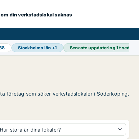
se om din verkstadslokal saknas
938
Stockholms län
+
1
Senaste uppdatering
1 t sedan
itta företag som söker verkstadslokaler i Söderköping.
Hur stora är dina lokaler?