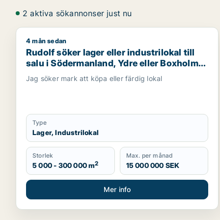
2 aktiva sökannonser just nu
4 mån sedan
Rudolf söker lager eller industrilokal till salu i Sö
Rudolf söker lager eller industrilokal till
salu i Södermanland, Ydre eller Boxholm
m.fl.
Jag söker mark att köpa eller färdig lokal
Type
Lager, Industrilokal
Storlek
Max. per månad
2
5 000 - 300 000 m
15 000 000 SEK
Mer info