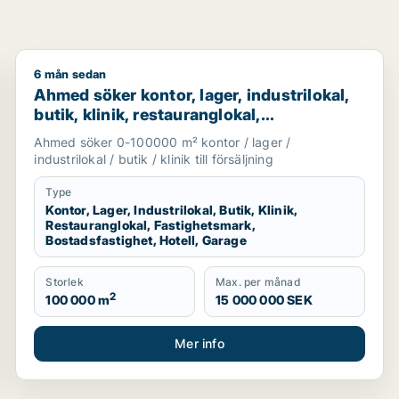
6 mån sedan
dermanland, Ydre eller Boxholm m.fl.
Ahmed söker kontor, lager, industrilokal, butik, klinik
Ahmed söker kontor, lager, industrilokal,
butik, klinik, restauranglokal,
fastighetsmark, bostadsfastighet, hotell
Ahmed söker 0-100000 m² kontor / lager /
eller garage till salu i Nyköping,
industrilokal / butik / klinik till försäljning
Katrineholm eller Finspång m.fl.
Type
Kontor, Lager, Industrilokal, Butik, Klinik,
Restauranglokal, Fastighetsmark,
Bostadsfastighet, Hotell, Garage
Storlek
Max. per månad
2
100 000 m
15 000 000 SEK
Mer info