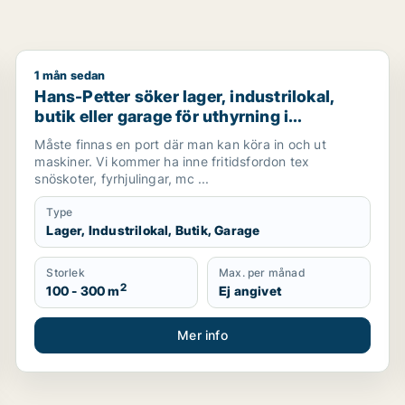
1 mån sedan
ng i Sundsvall
Hans-Petter söker lager, industrilokal, butik eller ga
Hans-Petter söker lager, industrilokal,
butik eller garage för uthyrning i
Sundsvall
Måste finnas en port där man kan köra in och ut
maskiner. Vi kommer ha inne fritidsfordon tex
snöskoter, fyrhjulingar, mc ...
Type
Lager, Industrilokal, Butik, Garage
Storlek
Max. per månad
2
100 - 300 m
Ej angivet
Mer info