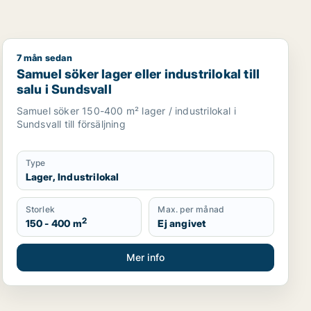
7 mån sedan
rage för uthyrning i Sundsvall
Samuel söker lager eller industrilokal till salu i Sundsva
Samuel söker lager eller industrilokal till
salu i Sundsvall
Samuel söker 150-400 m² lager / industrilokal i
Sundsvall till försäljning
Type
Lager, Industrilokal
Storlek
Max. per månad
2
150 - 400 m
Ej angivet
Mer info