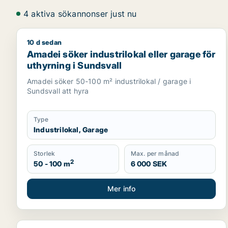
4 aktiva sökannonser just nu
10 d sedan
Amadei söker industrilokal eller garage för uthyrni
Amadei söker industrilokal eller garage för
uthyrning i Sundsvall
Amadei söker 50-100 m² industrilokal / garage i
Sundsvall att hyra
Type
Industrilokal, Garage
Storlek
Max. per månad
2
50 - 100 m
6 000 SEK
Mer info