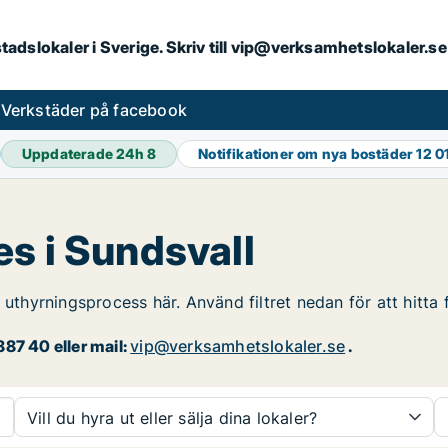
kstadslokaler i Sverige. Skriv till vip@verksamhetslokaler.
s
Verkstäder på facebook
Uppdaterade 24h
8
Notifikationer om nya bostäder
12 0
s i Sundsvall
 uthyrningsprocess här. Använd filtret nedan för att hitta
87 40 eller mail:
vip@verksamhetslokaler.se
.
Vill du hyra ut eller sälja dina lokaler?