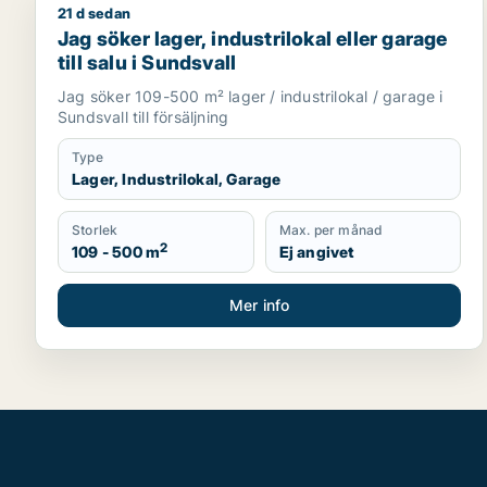
21 d sedan
Jag söker lager, industrilokal eller garage till salu 
Jag söker lager, industrilokal eller garage
till salu i Sundsvall
Jag söker 109-500 m² lager / industrilokal / garage i
Sundsvall till försäljning
Type
Lager, Industrilokal, Garage
Storlek
Max. per månad
2
109 - 500 m
Ej angivet
Mer info