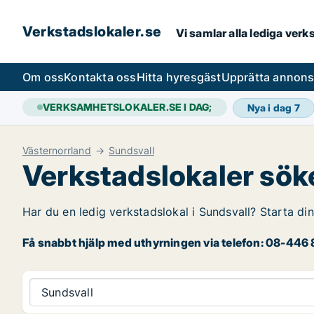
Verkstadslokaler.se
Vi samlar alla lediga ver
Om oss
Kontakta oss
Hitta hyresgäst
Upprätta annon
VERKSAMHETSLOKALER.SE I DAG;
Nya i dag
7
Västernorrland
Sundsvall
Verkstadslokaler söke
Har du en ledig verkstadslokal i Sundsvall? Starta din
Få snabbt hjälp med uthyrningen via telefon: 08-446 8
Sundsvall