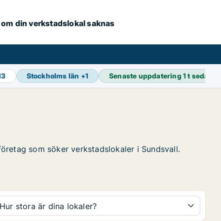
se om din verkstadslokal saknas
13
Stockholms län
+
1
Senaste uppdatering
1 t sedan
 företag som söker verkstadslokaler i Sundsvall.
Hur stora är dina lokaler?