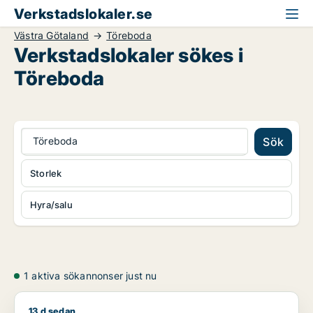
Verkstadslokaler.se
Västra Götaland
Töreboda
Verkstadslokaler sökes i
Töreboda
Töreboda
Sök
Storlek
Hyra/salu
1 aktiva sökannonser just nu
13 d sedan
Jag söker kontor, lager, industrilokal eller showroom för uth