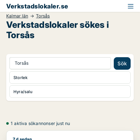
Verkstadslokaler.se
Kalmar län
Torsås
Verkstadslokaler sökes i
Torsås
Torsås
Sök
Storlek
Hyra/salu
1 aktiva sökannonser just nu
7 d sedan
Maksym söker industrilokal för uthyrning i Torsås, Mönsterå