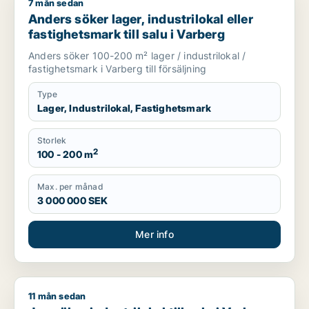
7 mån sedan
Anders söker lager, industrilokal eller fastighetsmark till salu
Anders söker lager, industrilokal eller
fastighetsmark till salu i Varberg
Anders söker 100-200 m² lager / industrilokal /
fastighetsmark i Varberg till försäljning
Type
Lager, Industrilokal, Fastighetsmark
Storlek
2
100 - 200 m
Max. per månad
3 000 000 SEK
Mer info
11 mån sedan
Jag söker industrilokal till salu i Varberg