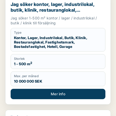
Jag söker kontor, lager, industrilokal,
butik, klinik, restauranglokal,
fastighetsmark, bostadsfastighet, hotell
Jag söker 1-500 m² kontor / lager / industrilokal /
eller garage till salu i Linköping,
butik / klinik till försäljning
Falkenberg eller Varberg m.fl.
Type
Kontor, Lager, Industrilokal, Butik, Klinik,
Restauranglokal, Fastighetsmark,
Bostadsfastighet, Hotell, Garage
Storlek
2
1 - 500 m
Max. per månad
10 000 000 SEK
Mer info