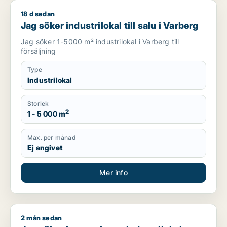
18 d sedan
Jag söker industrilokal till salu i Varberg
Jag söker industrilokal till salu i Varberg
Jag söker 1-5000 m² industrilokal i Varberg till
försäljning
Type
Industrilokal
Storlek
2
1 - 5 000 m
Max. per månad
Ej angivet
Mer info
2 mån sedan
Jag söker kontor, lager, industrilokal, butik, klinik, restaura