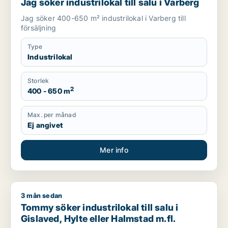
Jag söker industrilokal till salu i Varberg
Jag söker 400-650 m² industrilokal i Varberg till
försäljning
Type
Industrilokal
Storlek
2
400 - 650 m
Max. per månad
Ej angivet
Mer info
3 mån sedan
Tommy söker industrilokal till salu i Gislaved, Hylte eller Hal
Tommy söker industrilokal till salu i
Gislaved, Hylte eller Halmstad m.fl.