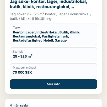
Jag söker kontor, lager, industrilokal,
butik, klinik, restauranglokal,
fastighetsmark, bostadsfastighet, hotell
Jag söker 25-326 m² kontor / lager / industrilokal /
eller garage till salu i Falkenberg, Varberg
butik / klinik till försäljning
eller Kungsbacka m.fl.
Type
Kontor, Lager, Industrilokal, Butik, Klinik,
Restauranglokal, Fastighetsmark,
Bostadsfastighet, Hotell, Garage
Storlek
2
25 - 326 m
Max. per månad
70 000 SEK
Mer info
4 mån sedan
Jag söker kontor, lager, industrilokal, butik, klinik, restauran