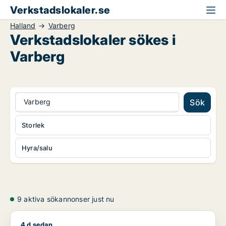
Verkstadslokaler.se
Halland
Varberg
Verkstadslokaler sökes i
Varberg
Varberg
Sök
Storlek
Hyra/salu
9 aktiva sökannonser just nu
4 d sedan
Jag söker kontor, lager, industrilokal, kontorsplats, restaura