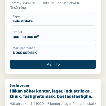
Tommy söker 300-10000 m² industrilokal till
försäljning
Type
Industrilokal
Storlek
2
300 - 10 000 m
Max. per månad
5 000 000 SEK
Mer info
6 mån sedan
Håkan söker kontor, lager, industrilokal, klinik, fastighetsmark
Håkan söker kontor, lager, industrilokal,
klinik, fastighetsmark, bostadsfastighet
eller hotell till salu i Falkenberg eller
Håkan söker 1-11000 m² kontor / lager / industrilokal /