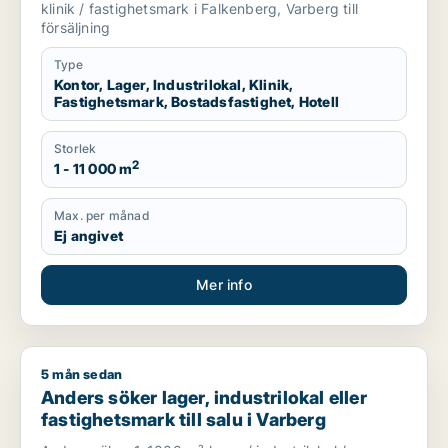
Varberg
klinik / fastighetsmark i Falkenberg, Varberg till
försäljning
Type
Kontor, Lager, Industrilokal, Klinik,
Fastighetsmark, Bostadsfastighet, Hotell
Storlek
2
1 - 11 000 m
Max. per månad
Ej angivet
Mer info
5 mån sedan
Anders söker lager, industrilokal eller fastighetsmark till salu
Anders söker lager, industrilokal eller
fastighetsmark till salu i Varberg