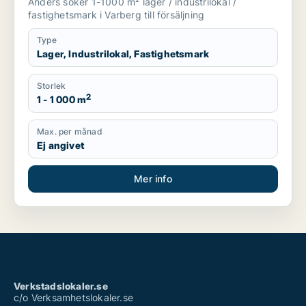
Anders söker 1-1000 m² lager / industrilokal /
fastighetsmark i Varberg till försäljning
Type
Lager, Industrilokal, Fastighetsmark
Storlek
2
1 - 1 000 m
Max. per månad
Ej angivet
Mer info
Verkstadslokaler.se
c/o Verksamhetslokaler.se