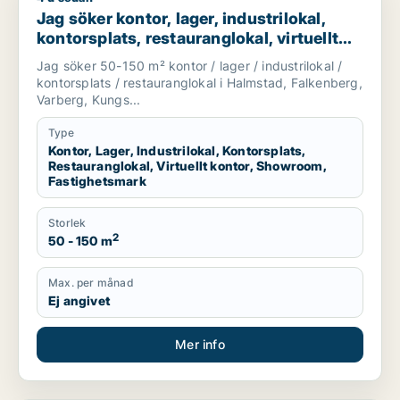
Jag söker kontor, lager, industrilokal,
kontorsplats, restauranglokal, virtuellt
kontor, showroom eller fastighetsmark
Jag söker 50-150 m² kontor / lager / industrilokal /
för uthyrning i Halmstad, Falkenberg eller
kontorsplats / restauranglokal i Halmstad, Falkenberg,
Varberg m.fl.
Varberg, Kungs...
Type
Kontor, Lager, Industrilokal, Kontorsplats,
Restauranglokal, Virtuellt kontor, Showroom,
Fastighetsmark
Storlek
2
50 - 150 m
Max. per månad
Ej angivet
Mer info