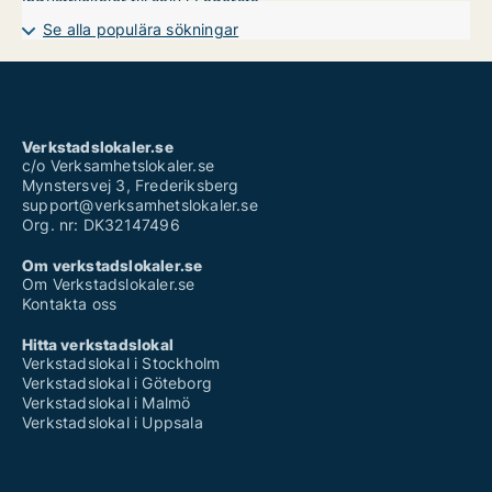
Industrilokaler till salu i Fagersta
Industrilokaler till salu i Hallstahammar
Se alla populära sökningar
Industrilokaler till salu i Kungsör
Industrilokaler till salu i Köping
Industrilokaler till salu i Norberg
Industrilokaler till salu i Sala
Industrilokaler till salu i Skinnskatteberg
Industrilokaler till salu i Surahammar
Verkstadslokaler.se
Industrilokaler till salu i Västerås
c/o Verksamhetslokaler.se
Mynstersvej 3, Frederiksberg
support@verksamhetslokaler.se
Org. nr: DK32147496
Om verkstadslokaler.se
Om Verkstadslokaler.se
Kontakta oss
Hitta verkstadslokal
Verkstadslokal i Stockholm
Verkstadslokal i Göteborg
Verkstadslokal i Malmö
Verkstadslokal i Uppsala