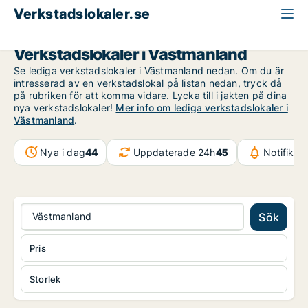
Verkstadslokaler.se
Västmanland
Verkstadslokaler i Västmanland
Se lediga verkstadslokaler i Västmanland nedan. Om du är
intresserad av en verkstadslokal på listan nedan, tryck då
på rubriken för att komma vidare. Lycka till i jakten på dina
nya verkstadslokaler!
Mer info om lediga verkstadslokaler i
Västmanland
.
Nya i dag
44
Uppdaterade 24h
45
Notifikat
Västmanland
Sök
Pris
Storlek