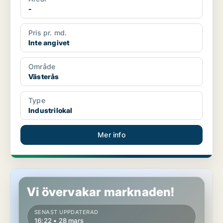
-
Pris pr. md.
Inte angivet
Område
Västerås
Type
Industrilokal
Mer info
Industrilokal i Fagersta
Vi övervakar marknaden!
SENAST UPPDATERAD
16:22 • 28 mars