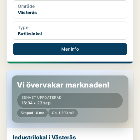
Område
Västerås
Type
Butikslokal
Mer info
Industrilokal i Västerås
Vi övervakar marknaden!
SENAST UPPDATERAD
16:04 • 23 sep.
Skapad 10 mo
Ca. 1 200 m2
Industrilokal i Västerås