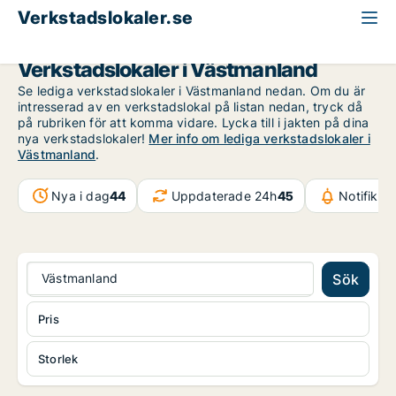
Verkstadslokaler.se
Västmanland
Verkstadslokaler i Västmanland
Se lediga verkstadslokaler i Västmanland nedan. Om du är
intresserad av en verkstadslokal på listan nedan, tryck då
på rubriken för att komma vidare. Lycka till i jakten på dina
nya verkstadslokaler!
Mer info om lediga verkstadslokaler i
Västmanland
.
Nya i dag
44
Uppdaterade 24h
45
Notifikat
Västmanland
Sök
Pris
Storlek