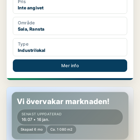
Pris
Inte angivet
Område
Sala, Ransta
Type
Industrilokal
Mer info
Industrilokal i Västerås
Vi övervakar marknaden!
SENAST UPPDATERAD
16:07 • 16 jan.
Skapad 6 mo
Ca. 1 080 m2